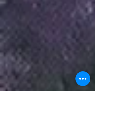
Luciole
Les hortensias