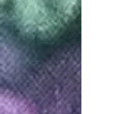
Les perroquets
Le zébre