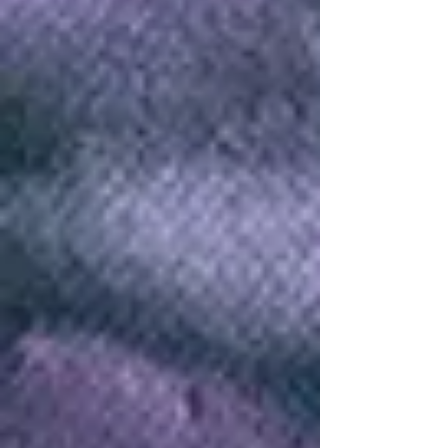
le zèbre
La rivière