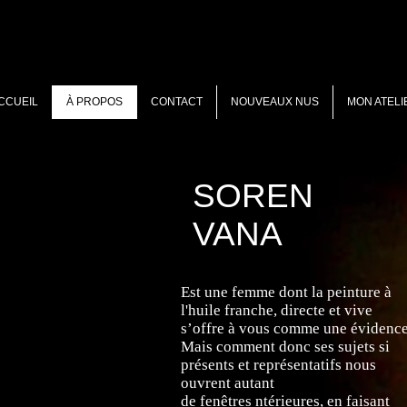
CCUEIL
À PROPOS
CONTACT
NOUVEAUX NUS
MON ATELI
SOREN
VANA
Est une femme dont la peinture à
l'huile franche, directe et vive
s’offre à vous
comme une évidence
Mais comment donc ses sujets si
présents et
représentatifs nous
ouvrent autant
de fenêtres
ntérieures,
en faisant