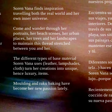
nuestros pro
Soren Vana finds inspiration
Encuentra su 
s
travelling both the
real world and her
sus viajes, y
own inner universe.
interiores. D
Come and wander through her
través de sus
portraits, her
beach scenes, her urban
playa, sus si
places, her trees and
her landscapes
sus paisajes 
ur
to maintain this thread stretched
mantener ese 
between you and her.
y tú.
The different types of base material
Diferentes so
Soren Vana
uses (leather, lampshades,
tela...) hace
cloth) turn her
creations into unique,
Soren Vana s
hence luxury, items.
lujo...porque
Moulding
and raku
baking have
become her new passion lately.
Recientement
cocción de r
su nueva pas