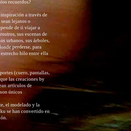
pios recuerdos?
inspiración a través de
a sean lejanos o
epende de ti viajar a
 rostros, sus escenas de
tios urbanos, sus árboles,
donde perderse, para
estrecho hilo entre ella
portes (cuero, pantallas,
n que las creaciones by
ean artículos de
 son únicos
e, el modelado y la
aku se han convertido en
ión.