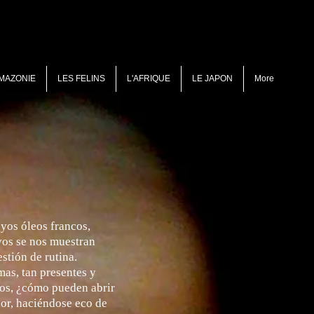
MAZONIE
LES FELINS
L'AFRIQUE
LE JAPON
More
yos óleos francos,
vos se nos muestran
stión de rutina.
mas, tan presentes y
vos, ¿cómo pueden abrir
ior, haciéndose eco de