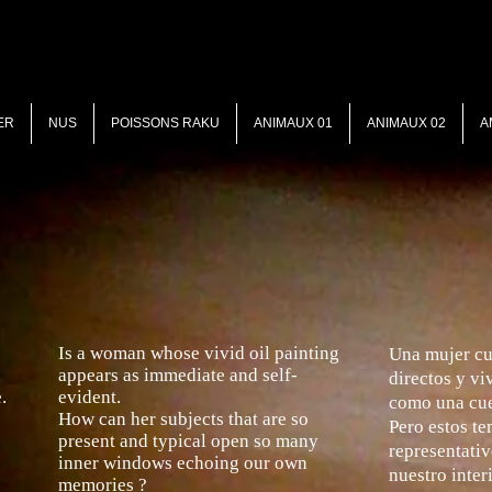
ER
NUS
POISSONS RAKU
ANIMAUX 01
ANIMAUX 02
A
Is a woman whose vivid oil
painting
Una mujer cu
appears as immediate and self-
directos y vi
.
evident.
como una cue
How can her subjects that are so
Pero estos te
present and
typical open so many
representati
inner windows echoing our
own
nuestro inter
memories ?